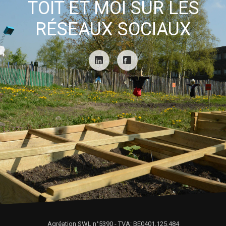
TOIT ET MOI SUR LES
RÉSEAUX SOCIAUX
Agréation SWL n°5390 - TVA: BE0401.125.484