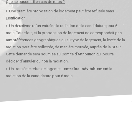
Que se passe-t-il en cas de refus ?
Une première proposition de logement peut être refusée sans
justification.
Un deuxième refus entraîne la radiation de la candidature pour 6
mois. Toutefois, si la proposition de logement ne correspondait pas
aux préférences géographiques ou au type de logement, la levée de la
radiation peut être sollicitée, de manière motivée, auprès de la SLSP.
Cette demande sera soumise au Comité d’Attribution qui pourra
décider d’annuler ou non la radiation.
Un troisième refus de logement
entraîne
inévitablement
la
radiation de la candidature pour 6 mois.