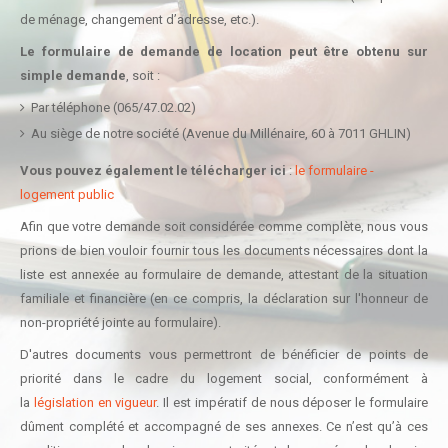
de ménage, changement d’adresse, etc.).
Le formulaire de demande de location
peut être obtenu sur
simple demande
, soit :
Par téléphone (065/47.02.02)
Au siège de notre société (Avenue du Millénaire, 60
à 7011 GHLIN
)
Vous pouvez également le télécharger ici
:
le formulaire -
logement public
Afin que votre demande soit considérée comme complète, nous vous
prions de bien vouloir fournir tous les documents nécessaires dont la
liste est annexée au formulaire de demande, attestant de la situation
familiale et financière (en ce compris, la déclaration sur l'honneur de
non-propriété jointe au formulaire).
D'autres documents vous permettront de bénéficier de points de
priorité dans le cadre du logement social, conformément à
la
législation en vigueur
. Il est impératif de nous déposer le formulaire
dûment complété et accompagné de ses annexes. Ce n’est qu’à ces