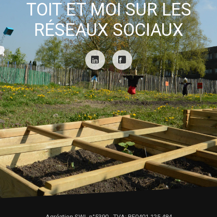
TOIT ET MOI SUR LES
RÉSEAUX SOCIAUX
Agréation SWL n°5390 - TVA: BE0401.125.484