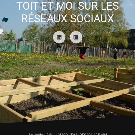
TOIT ET MOI SUR LES
RÉSEAUX SOCIAUX
Agréation SWL n°5390 - TVA: BE0401.125.484