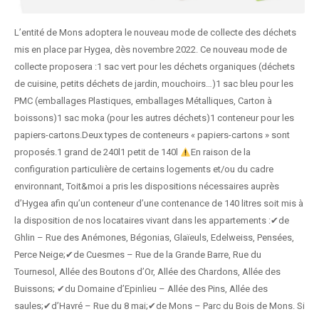
L’entité de Mons adoptera le nouveau mode de collecte des déchets
mis en place par Hygea, dès novembre 2022. Ce nouveau mode de
collecte proposera :1 sac vert pour les déchets organiques (déchets
de cuisine, petits déchets de jardin, mouchoirs…)1 sac bleu pour les
PMC (emballages Plastiques, emballages Métalliques, Carton à
boissons)1 sac moka (pour les autres déchets)1 conteneur pour les
papiers-cartons.Deux types de conteneurs « papiers-cartons » sont
proposés.1 grand de 240l1 petit de 140l
En raison de la
configuration particulière de certains logements et/ou du cadre
environnant, Toit&moi a pris les dispositions nécessaires auprès
d’Hygea afin qu’un conteneur d’une contenance de 140 litres soit mis à
la disposition de nos locataires vivant dans les appartements :✔de
Ghlin – Rue des Anémones, Bégonias, Glaïeuls, Edelweiss, Pensées,
Perce Neige;✔de Cuesmes – Rue de la Grande Barre, Rue du
Tournesol, Allée des Boutons d’Or, Allée des Chardons, Allée des
Buissons; ✔du Domaine d’Epinlieu – Allée des Pins, Allée des
saules;✔d’Havré – Rue du 8 mai;✔de Mons – Parc du Bois de Mons. Si