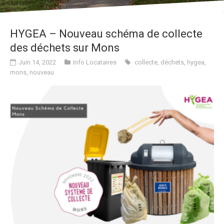
HYGEA – Nouveau schéma de collecte
des déchets sur Mons
Juin 14, 2022
Info Locataires
collecte
,
déchets
,
hygea
,
mons
,
nouveau