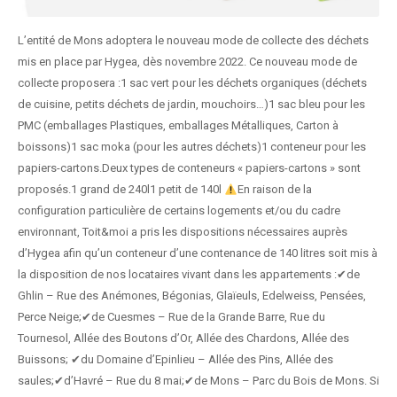
L’entité de Mons adoptera le nouveau mode de collecte des déchets
mis en place par Hygea, dès novembre 2022. Ce nouveau mode de
collecte proposera :1 sac vert pour les déchets organiques (déchets
de cuisine, petits déchets de jardin, mouchoirs…)1 sac bleu pour les
PMC (emballages Plastiques, emballages Métalliques, Carton à
boissons)1 sac moka (pour les autres déchets)1 conteneur pour les
papiers-cartons.Deux types de conteneurs « papiers-cartons » sont
proposés.1 grand de 240l1 petit de 140l
En raison de la
configuration particulière de certains logements et/ou du cadre
environnant, Toit&moi a pris les dispositions nécessaires auprès
d’Hygea afin qu’un conteneur d’une contenance de 140 litres soit mis à
la disposition de nos locataires vivant dans les appartements :✔de
Ghlin – Rue des Anémones, Bégonias, Glaïeuls, Edelweiss, Pensées,
Perce Neige;✔de Cuesmes – Rue de la Grande Barre, Rue du
Tournesol, Allée des Boutons d’Or, Allée des Chardons, Allée des
Buissons; ✔du Domaine d’Epinlieu – Allée des Pins, Allée des
saules;✔d’Havré – Rue du 8 mai;✔de Mons – Parc du Bois de Mons. Si