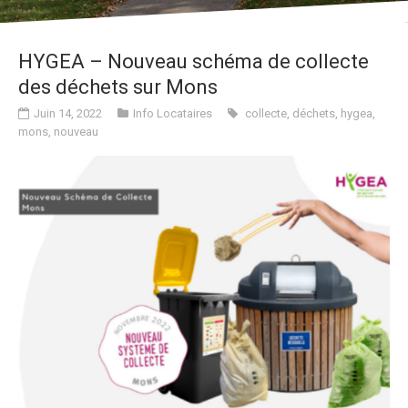
HYGEA – Nouveau schéma de collecte
des déchets sur Mons
Juin 14, 2022
Info Locataires
collecte
,
déchets
,
hygea
,
mons
,
nouveau