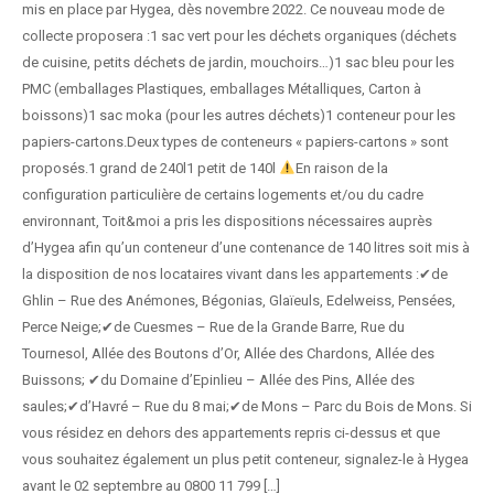
mis en place par Hygea, dès novembre 2022. Ce nouveau mode de
collecte proposera :1 sac vert pour les déchets organiques (déchets
de cuisine, petits déchets de jardin, mouchoirs…)1 sac bleu pour les
PMC (emballages Plastiques, emballages Métalliques, Carton à
boissons)1 sac moka (pour les autres déchets)1 conteneur pour les
papiers-cartons.Deux types de conteneurs « papiers-cartons » sont
proposés.1 grand de 240l1 petit de 140l
En raison de la
configuration particulière de certains logements et/ou du cadre
environnant, Toit&moi a pris les dispositions nécessaires auprès
d’Hygea afin qu’un conteneur d’une contenance de 140 litres soit mis à
la disposition de nos locataires vivant dans les appartements :✔de
Ghlin – Rue des Anémones, Bégonias, Glaïeuls, Edelweiss, Pensées,
Perce Neige;✔de Cuesmes – Rue de la Grande Barre, Rue du
Tournesol, Allée des Boutons d’Or, Allée des Chardons, Allée des
Buissons; ✔du Domaine d’Epinlieu – Allée des Pins, Allée des
saules;✔d’Havré – Rue du 8 mai;✔de Mons – Parc du Bois de Mons. Si
vous résidez en dehors des appartements repris ci-dessus et que
vous souhaitez également un plus petit conteneur, signalez-le à Hygea
avant le 02 septembre au 0800 11 799 […]