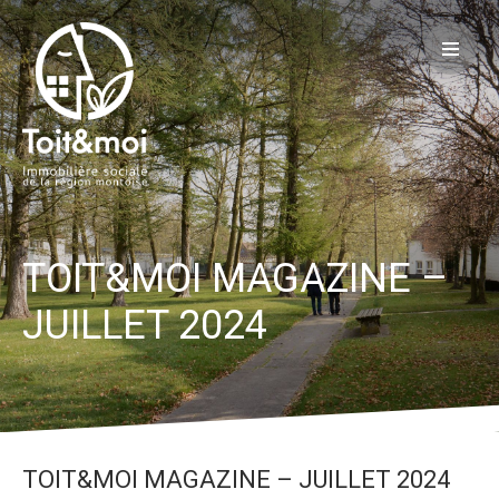
Mon Espace Personnel
Actualités
Projets
Devenir locataire
Être locataire
Devenir propriétaire
TOIT&MOI MAGAZINE –
Contact
JUILLET 2024
TOIT&MOI MAGAZINE – JUILLET 2024